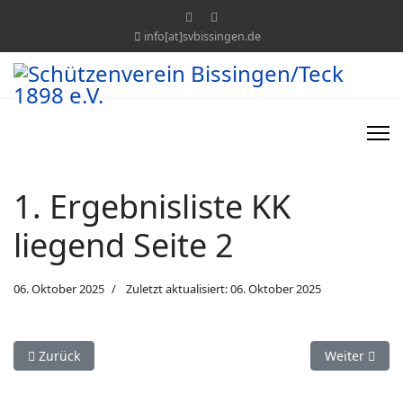
info[at]svbissingen.de
1. Ergebnisliste KK
liegend Seite 2
06. Oktober 2025
Zuletzt aktualisiert: 06. Oktober 2025
Vorheriger Beitrag: LG 1 2. Wettkampf
Nächster Beit
Zurück
Weiter