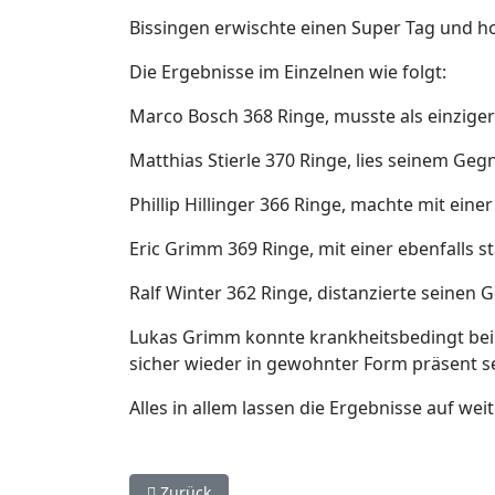
Bissingen erwischte einen Super Tag und ho
Die Ergebnisse im Einzelnen wie folgt:
Marco Bosch 368 Ringe, musste als einzige
Matthias Stierle 370 Ringe, lies seinem Ge
Phillip Hillinger 366 Ringe, machte mit ein
Eric Grimm 369 Ringe, mit einer ebenfalls 
Ralf Winter 362 Ringe, distanzierte seinen 
Lukas Grimm konnte krankheitsbedingt bei
sicher wieder in gewohnter Form präsent se
Alles in allem lassen die Ergebnisse auf wei
Vorheriger Beitrag: LG 2
Zurück