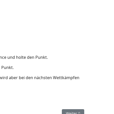
ance und holte den Punkt.
. Punkt.
 wird aber bei den nächsten Wettkämpfen
Nächster Beitrag: Saisonsta
Weiter